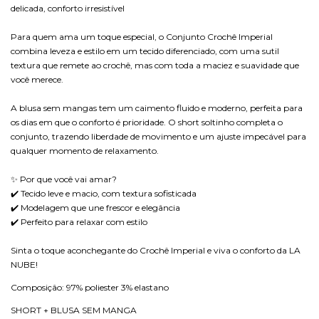
delicada, conforto irresistível
Para quem ama um toque especial, o Conjunto Crochê Imperial
combina leveza e estilo em um tecido diferenciado, com uma sutil
textura que remete ao crochê, mas com toda a maciez e suavidade que
você merece.
A blusa sem mangas tem um caimento fluido e moderno, perfeita para
os dias em que o conforto é prioridade. O short soltinho completa o
conjunto, trazendo liberdade de movimento e um ajuste impecável para
qualquer momento de relaxamento.
✨ Por que você vai amar?
✔️ Tecido leve e macio, com textura sofisticada
✔️ Modelagem que une frescor e elegância
✔️ Perfeito para relaxar com estilo
Sinta o toque aconchegante do Crochê Imperial e viva o conforto da LA
NUBE!
Composiçâo: 97% poliester 3% elastano
SHORT + BLUSA SEM MANGA