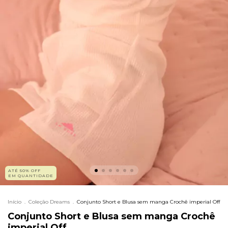
ATÉ 50% OFF
EM QUANTIDADE
Início
.
Coleção Dreams
.
Conjunto Short e Blusa sem manga Crochê imperial Off
Conjunto Short e Blusa sem manga Crochê
imperial Off