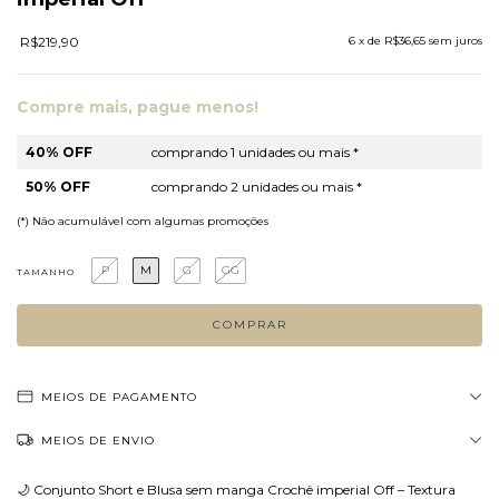
R$219,90
6
x de
R$36,65
sem juros
Compre mais, pague menos!
40% OFF
comprando 1 unidades ou mais *
50% OFF
comprando 2 unidades ou mais *
(*) Não acumulável com algumas promoções
P
M
G
GG
TAMANHO
MEIOS DE PAGAMENTO
MEIOS DE ENVIO
🌙 Conjunto Short e Blusa sem manga Crochê imperial Off – Textura