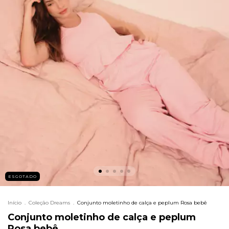
ESGOTADO
Início
.
Coleção Dreams
.
Conjunto moletinho de calça e peplum Rosa bebê
Conjunto moletinho de calça e peplum
Rosa bebê