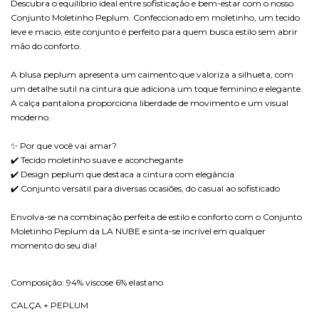
Descubra o equilíbrio ideal entre sofisticação e bem-estar com o nosso
Conjunto Moletinho Peplum. Confeccionado em moletinho, um tecido
leve e macio, este conjunto é perfeito para quem busca estilo sem abrir
mão do conforto.
A blusa peplum apresenta um caimento que valoriza a silhueta, com
um detalhe sutil na cintura que adiciona um toque feminino e elegante.
A calça pantalona proporciona liberdade de movimento e um visual
moderno.
✨ Por que você vai amar?
✔️ Tecido moletinho suave e aconchegante
✔️ Design peplum que destaca a cintura com elegância
✔️ Conjunto versátil para diversas ocasiões, do casual ao sofisticado
Envolva-se na combinação perfeita de estilo e conforto com o Conjunto
Moletinho Peplum da LA NUBE e sinta-se incrível em qualquer
momento do seu dia!
Composição: 94% viscose 6% elastano
CALÇA + PEPLUM