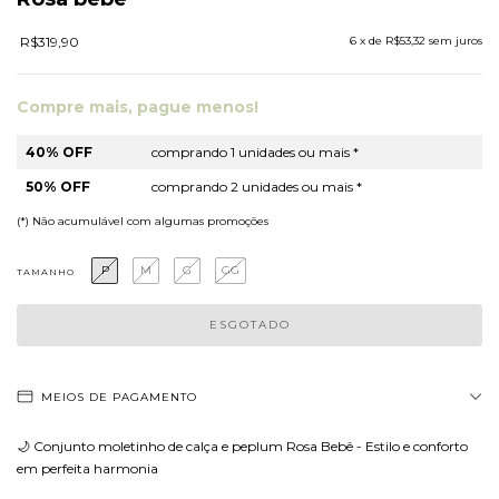
R$319,90
6
x de
R$53,32
sem juros
Compre mais, pague menos!
40% OFF
comprando 1 unidades ou mais *
50% OFF
comprando 2 unidades ou mais *
(*) Não acumulável com algumas promoções
P
M
G
GG
TAMANHO
MEIOS DE PAGAMENTO
🌙 Conjunto moletinho de calça e peplum Rosa Bebê - Estilo e conforto
em perfeita harmonia